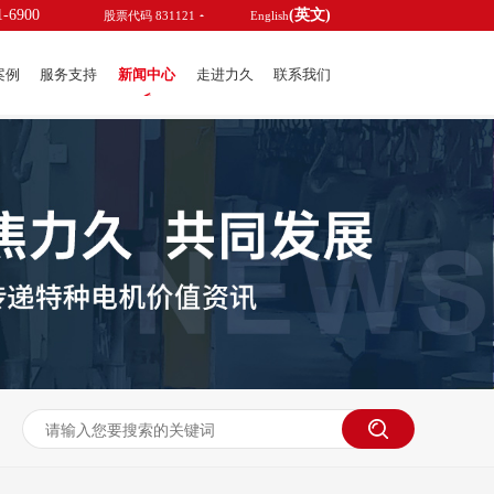
1-6900
(英文)
股票代码 831121
English
案例
服务支持
新闻中心
走进力久
联系我们