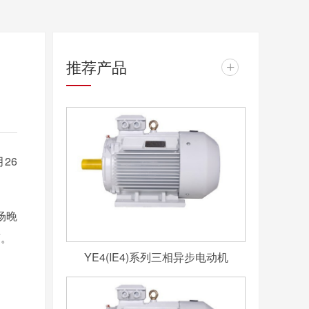
推荐产品
+
月26
场晚
离。
YE4(IE4)系列三相异步电动机