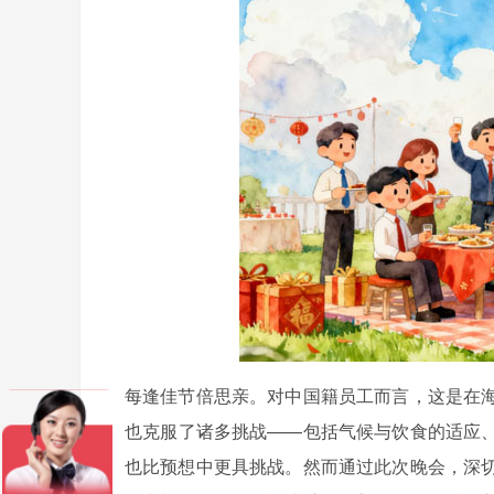
每逢佳节倍思亲。对中国籍员工而言，这是在
也克服了诸多挑战——包括气候与饮食的适应
也比预想中更具挑战。然而通过此次晚会，深