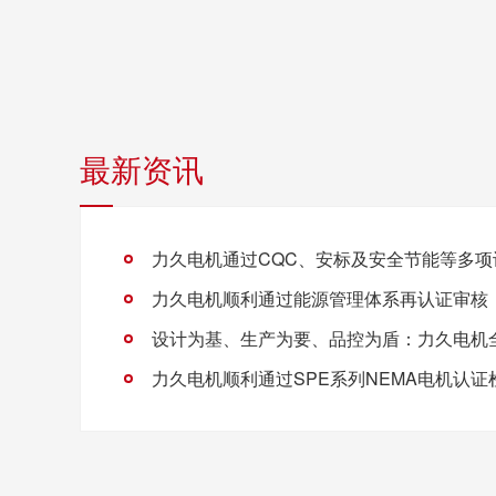
最新资讯
力久电机通过CQC、安标及安全节能等多项
力久电机顺利通过能源管理体系再认证审核
力久电机顺利通过SPE系列NEMA电机认证