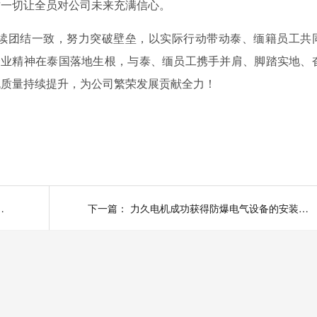
这一切让全员对公司未来充满信心。
续团结一致，努力突破壁垒，以实际行动带动泰、缅籍员工共
企业精神在泰国落地生根，与泰、缅员工携手并肩、脚踏实地、
机质量持续提升，为公司繁荣发展贡献全力！
体系第二次监督审核
下一篇：
力久电机成功获得防爆电气设备的安装证书