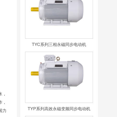
TYC系列三相永磁同步电动机
水，
作，
TYP系列高效永磁变频同步电动机
国力