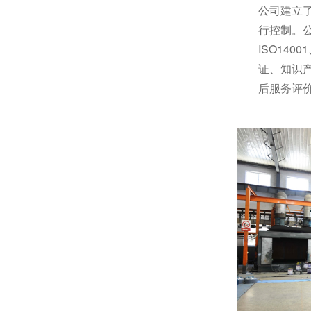
公司建立
行控制。公
ISO140
证、知识
后服务评