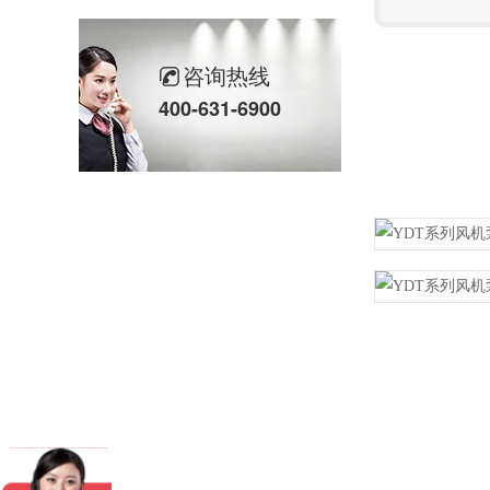
力久电机顺利通过能源管理体系再认证审核
咨询热线
设计为基、生产为要、品控为盾：力久电机全链条筑牢质量生命线
400-631-6900
力久电机顺利通过SPE系列NEMA电机认证检查
力久电机顺利通过CSA试验室认证换证