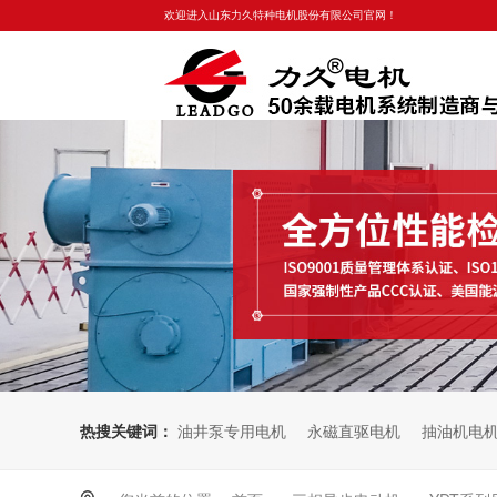
欢迎进入山东力久特种电机股份有限公司官网！
热搜关键词：
油井泵专用电机
永磁直驱电机
抽油机电