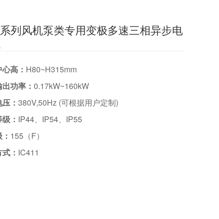
T系列风机泵类专用变极多速三相异步电
机
中心高：
H80~H315mm
输出功率：
0.17kW~160kW
电压：
380V,50Hz (可根据用户定制)
等级：
IP44、IP54、IP55
级：
155（F）
方式：
IC411