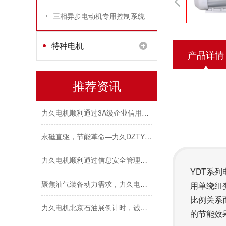
力久电机顺利通过能源管理体系再认证审核
三相异步电动机专用控制系统
设计为基、生产为要、品控为盾：力久电机全链条筑牢质量生命线
特种电机
产品详情
力久电机顺利通过SPE系列NEMA电机认证检查
力久电机顺利通过CSA试验室认证换证
推荐资讯
力久电机顺利通过3A级企业信用评价与诚信管理体系双重监督审核
永磁直驱，节能革命—力久DZTYP系列冷却塔电机
力久电机顺利通过信息安全管理体系年度监督审核
YDT系
聚焦油气装备动力需求，力久电机亮相CIPPE北京石油展
用单绕组
比例关系
力久电机北京石油展倒计时，诚邀您莅临参观
的节能效
力久电机通过CQC、安标及安全节能等多项认证