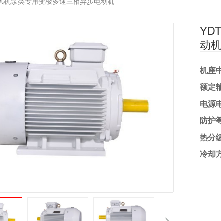
列风机泵类专用变极多速三相异步电动机
YD
动
机座
额定
电源
防护
热分
冷却