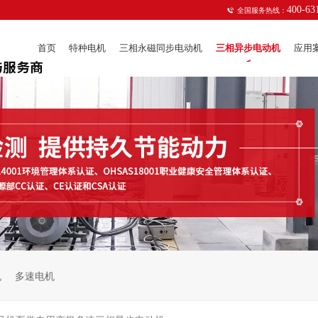
400-63
全国服务热线：
首页
特种电机
三相永磁同步电动机
三相异步电动机
应用
机
多速电机