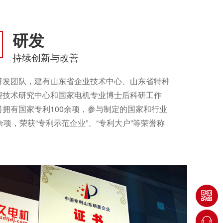
研发
持续创新与改善
研发团队，建有山东省企业技术中心、山东省特种
程技术研究中心和国家电机专业博士后科研工作
司拥有国家专利100余项，参与制定的国家和行业
余项，荣获“专利示范企业”、“专利大户”等荣誉称