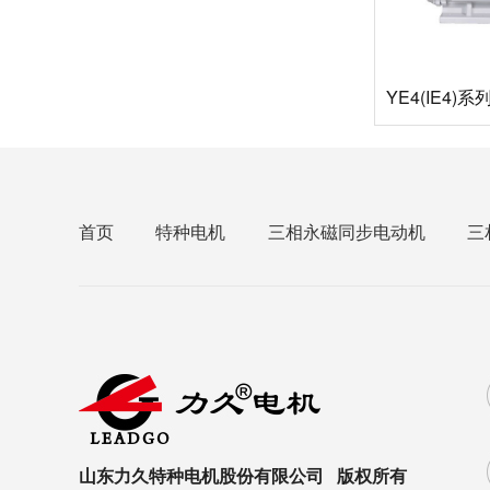
首页
特种电机
三相永磁同步电动机
三
山东力久特种电机股份有限公司 版权所有