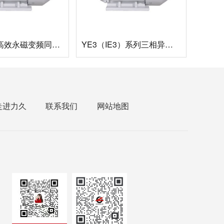
TYP系列高效永磁变频同步电动机
YE3（IE3）系列三相异步电动机
走进力久
联系我们
网站地图