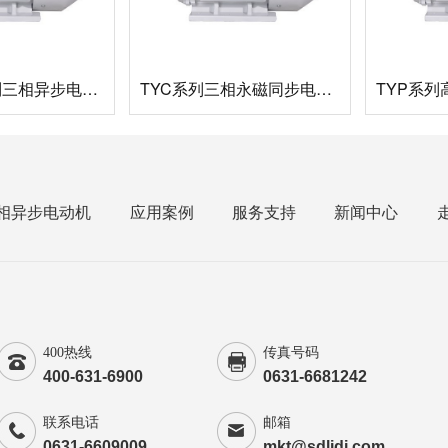
YE4(IE4)系列三相异步电动机
TYC系列三相永磁同步电动机
相异步电动机
应用案例
服务支持
新闻中心
400热线
传真号码
400-631-6900
0631-6681242
联系电话
邮箱
0631-6609009
mkt@sdljdj.com